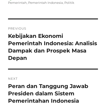
on
Pemerintah
,
Pemerintah Indonesia
,
Politik
Navigasi
PREVIOUS
pos
Kebijakan Ekonomi
Previous
post:
Pemerintah Indonesia: Analisis
Dampak dan Prospek Masa
Depan
NEXT
Peran dan Tanggung Jawab
Next
post:
Presiden dalam Sistem
Pemerintahan Indonesia