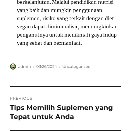
berkelanjutan. Melalui pendidikan nutrisi
yang baik dan mungkin penggunaan
suplemen, risiko yang terkait dengan diet
vegan dapat diminimalisir, memungkinkan
penganutnya untuk menikmati gaya hidup
yang sehat dan bermanfaat.
Author
Posted
Categories
admin
03/26/2024
Uncategorized
on
Navigasi
PREVIOUS
pos
Tips Memilih Suplemen yang
Previous
post:
Tepat untuk Anda