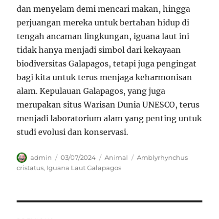
dan menyelam demi mencari makan, hingga
perjuangan mereka untuk bertahan hidup di
tengah ancaman lingkungan, iguana laut ini
tidak hanya menjadi simbol dari kekayaan
biodiversitas Galapagos, tetapi juga pengingat
bagi kita untuk terus menjaga keharmonisan
alam. Kepulauan Galapagos, yang juga
merupakan situs Warisan Dunia UNESCO, terus
menjadi laboratorium alam yang penting untuk
studi evolusi dan konservasi.
Author
Posted
Categories
Tags
admin
03/07/2024
Animal
Amblyrhynchus
on
cristatus
,
Iguana Laut Galapagos
Navigasi