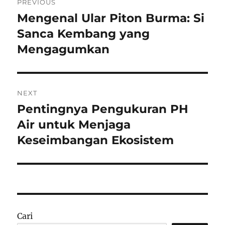
PREVIOUS
pos
Mengenal Ular Piton Burma: Si
Previous
post:
Sanca Kembang yang
Mengagumkan
NEXT
Pentingnya Pengukuran PH
Next
post:
Air untuk Menjaga
Keseimbangan Ekosistem
Cari