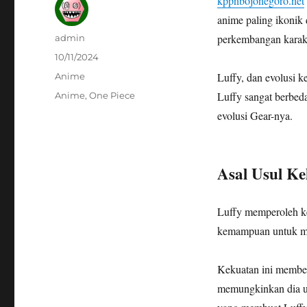
kppnbojonegoro.net
anime paling ikonik d
Author
perkembangan karak
admin
Posted
10/11/2024
on
Categories
Luffy, dan evolusi 
Anime
Tags
Luffy sangat berbed
Anime
,
One Piece
evolusi Gear-nya.
Asal Usul Ke
Luffy memperoleh k
kemampuan untuk me
Kekuatan ini membe
memungkinkan dia un