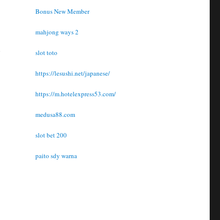
Bonus New Member
mahjong ways 2
slot toto
https://lesushi.net/japanese/
https://m.hotelexpress53.com/
medusa88.com
slot bet 200
paito sdy warna