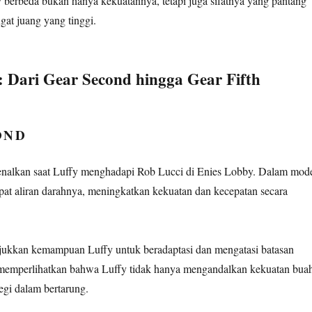
berbeda bukan hanya kekuatannya, tetapi juga sifatnya yang pantang
at juang yang tinggi.
: Dari Gear Second hingga Gear Fifth
OND
enalkan saat Luffy menghadapi Rob Lucci di Enies Lobby. Dalam mod
pat aliran darahnya, meningkatkan kekuatan dan kecepatan secara
ukkan kemampuan Luffy untuk beradaptasi dan mengatasi batasan
i memperlihatkan bahwa Luffy tidak hanya mengandalkan kekuatan bua
ategi dalam bertarung.