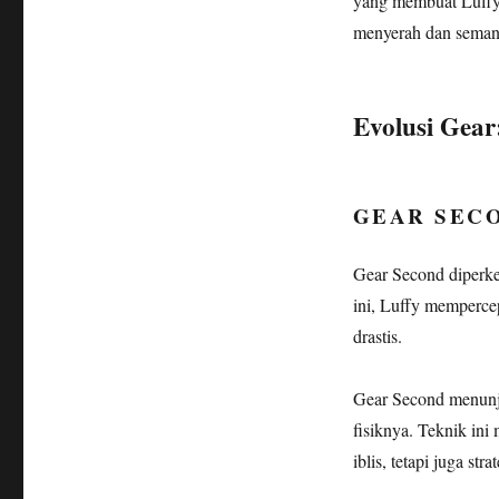
yang membuat Luffy 
menyerah dan semang
Evolusi Gear
GEAR SEC
Gear Second diperk
ini, Luffy memperce
drastis.
Gear Second menunj
fisiknya. Teknik in
iblis, tetapi juga str