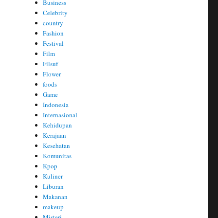
Business
Celebrity
country
Fashion
Festival
Film
Filsuf
Flower
foods
Game
Indonesia
Internasional
Kehidupan
Kerajaan
Kesehatan
Komunitas
Kpop
Kuliner
Liburan
Makanan
makeup
Misteri