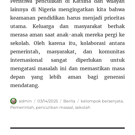
Peristiwa penculikan di Katsina dan wilayah
lainnya di Nigeria mengingatkan kita bahwa
keamanan pendidikan harus menjadi prioritas
utama. Keluarga dan masyarakat berhak
merasa aman saat anak-anak mereka pergi ke
sekolah. Oleh karena itu, kolaborasi antara
pemerintah, masyarakat, dan komunitas
internasional sangat diperlukan untuk
mengatasi masalah ini dan memastikan masa
depan yang lebih aman bagi generasi
mendatang.
Author
Posted
Categories
Tags
admin
03/14/2025
Berita
kelompok bersenjata
,
on
Pemerintah
,
penculikan massal
,
sekolah
Navigasi