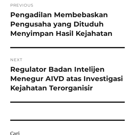
PREVIOUS
pos
Pengadilan Membebaskan
Previous
post:
Pengusaha yang Dituduh
Menyimpan Hasil Kejahatan
NEXT
Regulator Badan Intelijen
Next
post:
Menegur AIVD atas Investigasi
Kejahatan Terorganisir
Cari