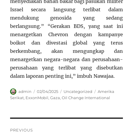
menyediakan bahan bakar bagi pasukan militer
Israel secara langsung terlibat dalam
mendukung genosida yang sedang
berlangsung.” “Gerakan BDS, yang saat ini
menargetkan Chevron dengan kampanye
boikot dan divestasi global yang terus
berkembang, akan mengungkap dan
menargetkan negara-negara dan perusahaan-
perusahaan yang terlibat yang disebutkan
dalam laporan penting ini,” imbuh Nawajaa.
Author
Posted
Categories
Tags
admin
02/04/2025
Uncategorized
Amerika
on
Serikat
,
ExxonMobil
,
Gaza
,
Oil Change International
Navigasi
PREVIOUS