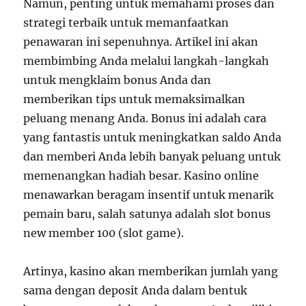
Namun, penting untuk memahami proses dan
strategi terbaik untuk memanfaatkan
penawaran ini sepenuhnya. Artikel ini akan
membimbing Anda melalui langkah-langkah
untuk mengklaim bonus Anda dan
memberikan tips untuk memaksimalkan
peluang menang Anda. Bonus ini adalah cara
yang fantastis untuk meningkatkan saldo Anda
dan memberi Anda lebih banyak peluang untuk
memenangkan hadiah besar. Kasino online
menawarkan beragam insentif untuk menarik
pemain baru, salah satunya adalah slot bonus
new member 100 (slot game).
Artinya, kasino akan memberikan jumlah yang
sama dengan deposit Anda dalam bentuk