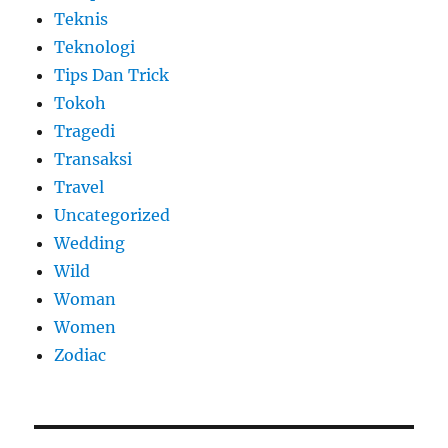
Teknis
Teknologi
Tips Dan Trick
Tokoh
Tragedi
Transaksi
Travel
Uncategorized
Wedding
Wild
Woman
Women
Zodiac