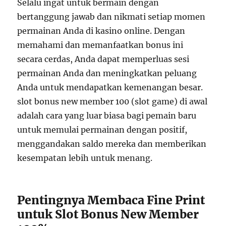
Selalu ingat untuk bermain dengan
bertanggung jawab dan nikmati setiap momen
permainan Anda di kasino online. Dengan
memahami dan memanfaatkan bonus ini
secara cerdas, Anda dapat memperluas sesi
permainan Anda dan meningkatkan peluang
Anda untuk mendapatkan kemenangan besar.
slot bonus new member 100 (slot game) di awal
adalah cara yang luar biasa bagi pemain baru
untuk memulai permainan dengan positif,
menggandakan saldo mereka dan memberikan
kesempatan lebih untuk menang.
Pentingnya Membaca Fine Print
untuk Slot Bonus New Member