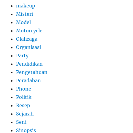
makeup
Misteri
Model
Motorcycle
Olahraga
Organisasi
Party
Pendidikan
Pengetahuan
Peradaban
Phone
Politik
Resep
Sejarah
Seni
Sinopsis