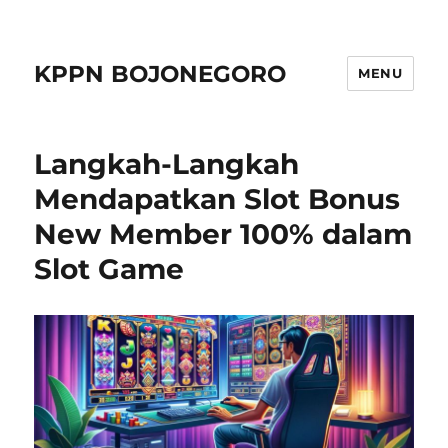
KPPN BOJONEGORO
MENU
Langkah-Langkah
Mendapatkan Slot Bonus
New Member 100% dalam
Slot Game