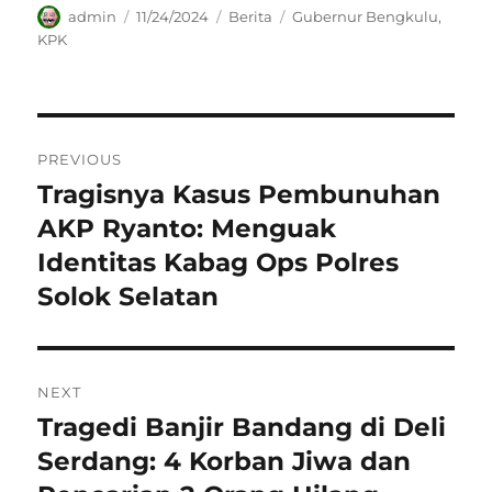
Author
Posted
Categories
Tags
admin
11/24/2024
Berita
Gubernur Bengkulu
,
on
KPK
Navigasi
PREVIOUS
pos
Tragisnya Kasus Pembunuhan
Previous
post:
AKP Ryanto: Menguak
Identitas Kabag Ops Polres
Solok Selatan
NEXT
Tragedi Banjir Bandang di Deli
Next
post:
Serdang: 4 Korban Jiwa dan