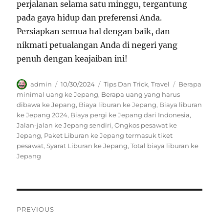
perjalanan selama satu minggu, tergantung
pada gaya hidup dan preferensi Anda.
Persiapkan semua hal dengan baik, dan
nikmati petualangan Anda di negeri yang
penuh dengan keajaiban ini!
Author
Posted
Categories
Tags
admin
10/30/2024
Tips Dan Trick
,
Travel
Berapa
on
minimal uang ke Jepang
,
Berapa uang yang harus
dibawa ke Jepang
,
Biaya liburan ke Jepang
,
Biaya liburan
ke Jepang 2024
,
Biaya pergi ke Jepang dari Indonesia
,
Jalan-jalan ke Jepang sendiri
,
Ongkos pesawat ke
Jepang
,
Paket Liburan ke Jepang termasuk tiket
pesawat
,
Syarat Liburan ke Jepang
,
Total biaya liburan ke
Jepang
Navigasi
PREVIOUS