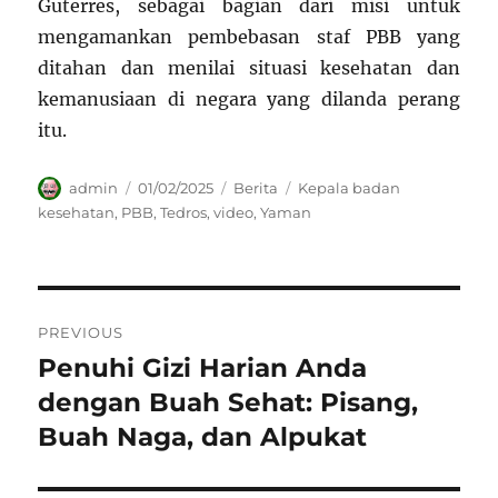
Guterres, sebagai bagian dari misi untuk
mengamankan pembebasan staf PBB yang
ditahan dan menilai situasi kesehatan dan
kemanusiaan di negara yang dilanda perang
itu.
Author
Posted
Categories
Tags
admin
01/02/2025
Berita
Kepala badan
on
kesehatan
,
PBB
,
Tedros
,
video
,
Yaman
Navigasi
PREVIOUS
pos
Penuhi Gizi Harian Anda
Previous
post:
dengan Buah Sehat: Pisang,
Buah Naga, dan Alpukat