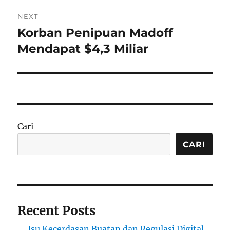
NEXT
Korban Penipuan Madoff
Next
post:
Mendapat $4,3 Miliar
Cari
CARI
Recent Posts
Isu Kecerdasan Buatan dan Regulasi Digital