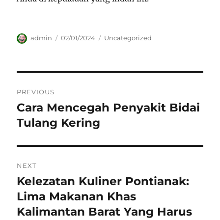
Author
Posted
Categories
admin
02/01/2024
Uncategorized
on
Navigasi
PREVIOUS
pos
Cara Mencegah Penyakit Bidai
Previous
post:
Tulang Kering
NEXT
Kelezatan Kuliner Pontianak:
Next
post:
Lima Makanan Khas
Kalimantan Barat Yang Harus