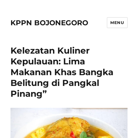
KPPN BOJONEGORO
MENU
Kelezatan Kuliner
Kepulauan: Lima
Makanan Khas Bangka
Belitung di Pangkal
Pinang”