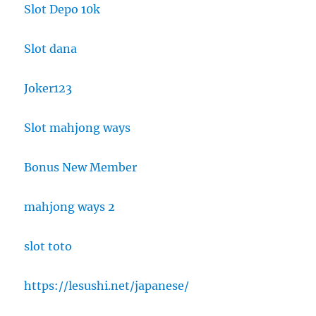
Slot Depo 10k
Slot dana
Joker123
Slot mahjong ways
Bonus New Member
mahjong ways 2
slot toto
https://lesushi.net/japanese/