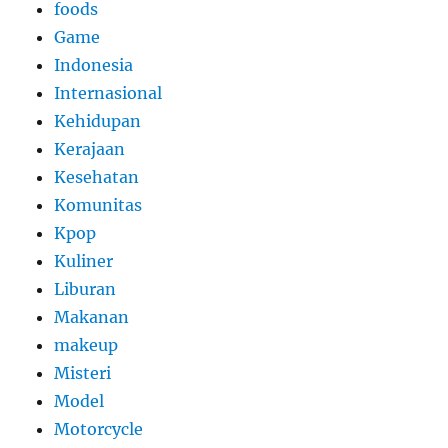
foods
Game
Indonesia
Internasional
Kehidupan
Kerajaan
Kesehatan
Komunitas
Kpop
Kuliner
Liburan
Makanan
makeup
Misteri
Model
Motorcycle