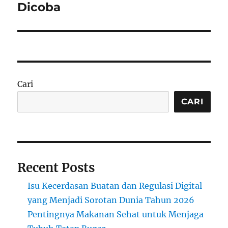
Dicoba
Cari
CARI
Recent Posts
Isu Kecerdasan Buatan dan Regulasi Digital
yang Menjadi Sorotan Dunia Tahun 2026
Pentingnya Makanan Sehat untuk Menjaga