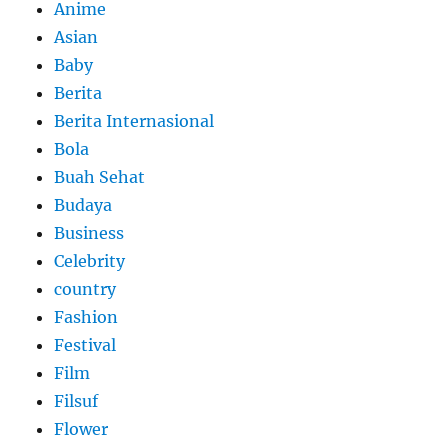
Anime
Asian
Baby
Berita
Berita Internasional
Bola
Buah Sehat
Budaya
Business
Celebrity
country
Fashion
Festival
Film
Filsuf
Flower