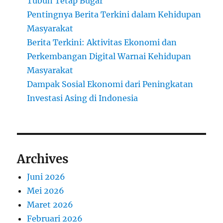
Tubuh Tetap Bugar
Pentingnya Berita Terkini dalam Kehidupan
Masyarakat
Berita Terkini: Aktivitas Ekonomi dan
Perkembangan Digital Warnai Kehidupan
Masyarakat
Dampak Sosial Ekonomi dari Peningkatan
Investasi Asing di Indonesia
Archives
Juni 2026
Mei 2026
Maret 2026
Februari 2026