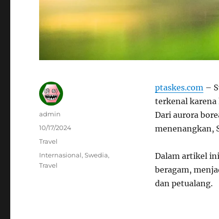
ptaskes.com
– S
terkenal karen
Author
admin
Dari aurora bor
Posted
10/17/2024
menenangkan, S
on
Categories
Travel
Tags
Internasional
,
Swedia
,
Dalam artikel in
Travel
beragam, menjad
dan petualang.