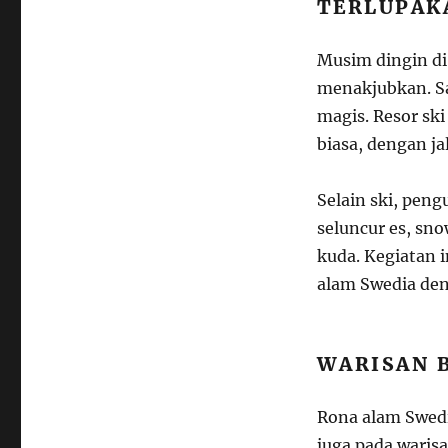
TERLUPAK
Musim dingin di
menakjubkan. S
magis. Resor sk
biasa, dengan ja
Selain ski, peng
seluncur es, sn
kuda. Kegiatan
alam Swedia den
WARISAN 
Rona alam Swedia
juga pada waris