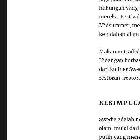
hubungan yang e
mereka. Festiva
Midsummer, me
keindahan alam 
Makanan tradisio
Hidangan berbasi
dari kuliner Sw
restoran-restor
KESIMPUL
Swedia adalah n
alam, mulai dar
putih yang men