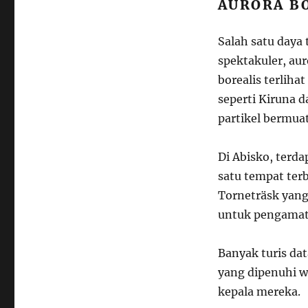
AURORA BO
Salah satu daya
spektakuler, aur
borealis terliha
seperti Kiruna d
partikel bermua
Di Abisko, terda
satu tempat ter
Torneträsk yang
untuk pengamat
Banyak turis da
yang dipenuhi w
kepala mereka.