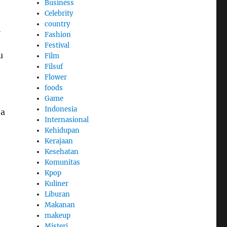
Business
Celebrity
country
M
Fashion
Festival
u
Film
Filsuf
Flower
foods
Game
Indonesia
ta
Internasional
Kehidupan
Kerajaan
Kesehatan
Komunitas
Kpop
Kuliner
Liburan
Makanan
makeup
Misteri