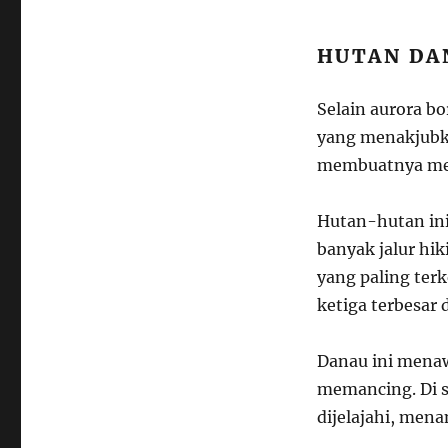
HUTAN DA
Selain aurora bo
yang menakjubka
membuatnya menj
Hutan-hutan ini
banyak jalur hik
yang paling ter
ketiga terbesar 
Danau ini menaw
memancing. Di se
dijelajahi, men