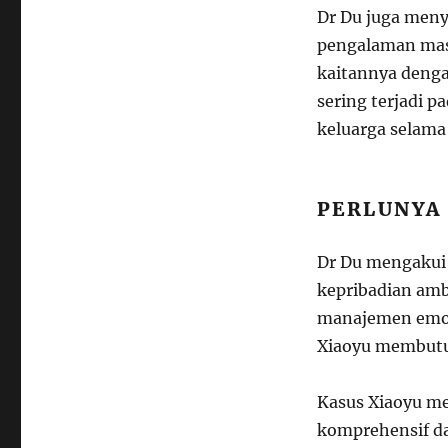
Dr Du juga meny
pengalaman masa
kaitannya denga
sering terjadi 
keluarga selam
PERLUNYA
Dr Du mengakui
kepribadian amb
manajemen emosi
Xiaoyu membutuh
Kasus Xiaoyu m
komprehensif d