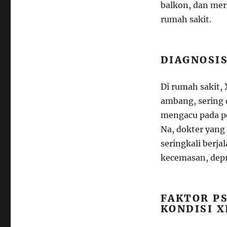
balkon, dan me
rumah sakit.
DIAGNOSIS
Di rumah sakit,
ambang, sering d
mengacu pada pe
Na, dokter yang
seringkali berja
kecemasan, depr
FAKTOR P
KONDISI X