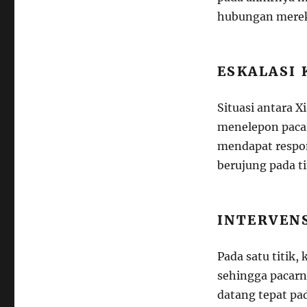
hubungan mere
ESKALASI
Situasi antara 
menelepon pacarn
mendapat respon
berujung pada t
INTERVENS
Pada satu titik
sehingga pacarny
datang tepat pa