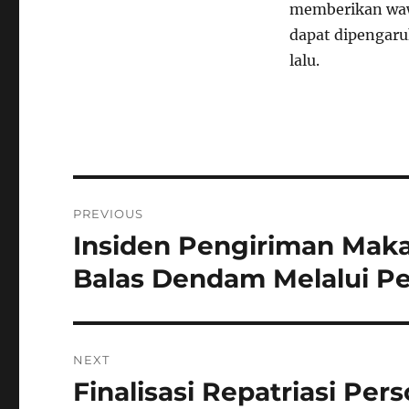
memberikan waw
dapat dipengaru
lalu.
Navigasi
PREVIOUS
pos
Insiden Pengiriman Makan
Previous
post:
Balas Dendam Melalui Pe
NEXT
Finalisasi Repatriasi Pe
Next