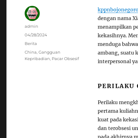
kppnbojonegoro
dengan nama Xia
Author
admin
menampilkan pe
Posted
04/28/2024
kekasihnya. Men
on
Categories
Berita
menduga bahwa 
Tags
China
,
Gangguan
ambang, suatu k
Kepribadian
,
Pacar Obsesif
interpersonal ya
PERILAKU 
Perilaku mengkh
pertama kuliah
kuat pada keka
dan terobsesi u
pada akhirnya m