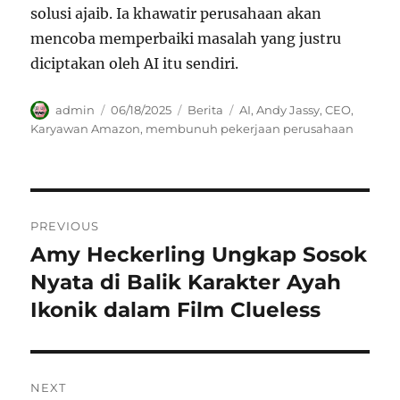
solusi ajaib. Ia khawatir perusahaan akan
mencoba memperbaiki masalah yang justru
diciptakan oleh AI itu sendiri.
Author
Posted
Categories
Tags
admin
06/18/2025
Berita
AI
,
Andy Jassy
,
CEO
,
on
Karyawan Amazon
,
membunuh pekerjaan perusahaan
Navigasi
PREVIOUS
pos
Amy Heckerling Ungkap Sosok
Previous
post:
Nyata di Balik Karakter Ayah
Ikonik dalam Film Clueless
NEXT