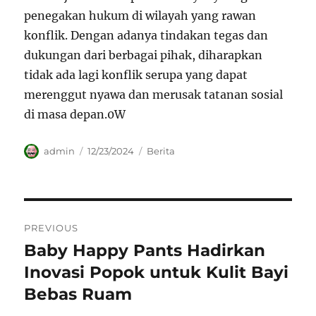
penegakan hukum di wilayah yang rawan
konflik. Dengan adanya tindakan tegas dan
dukungan dari berbagai pihak, diharapkan
tidak ada lagi konflik serupa yang dapat
merenggut nyawa dan merusak tatanan sosial
di masa depan.0W
Author
Posted
Categories
admin
12/23/2024
Berita
on
Navigasi
PREVIOUS
pos
Baby Happy Pants Hadirkan
Previous
post:
Inovasi Popok untuk Kulit Bayi
Bebas Ruam