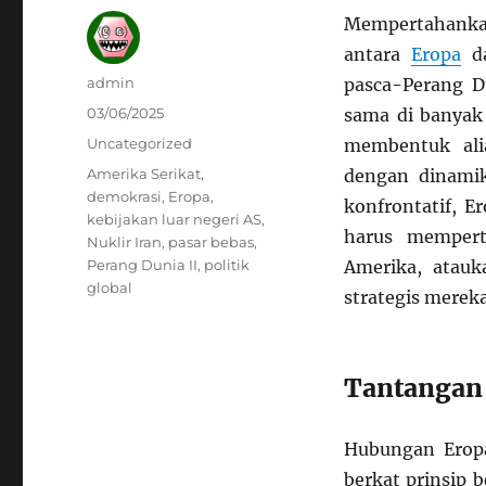
Mempertahanka
antara
Eropa
da
Author
admin
pasca-Perang D
Posted
03/06/2025
sama di banyak
on
Categories
Uncategorized
membentuk ali
Tags
Amerika Serikat
,
dengan dinamik
demokrasi
,
Eropa
,
konfrontatif, E
kebijakan luar negeri AS
,
harus memper
Nuklir Iran
,
pasar bebas
,
Perang Dunia II
,
politik
Amerika, atau
global
strategis merek
Tantangan
Hubungan Eropa
berkat prinsip 