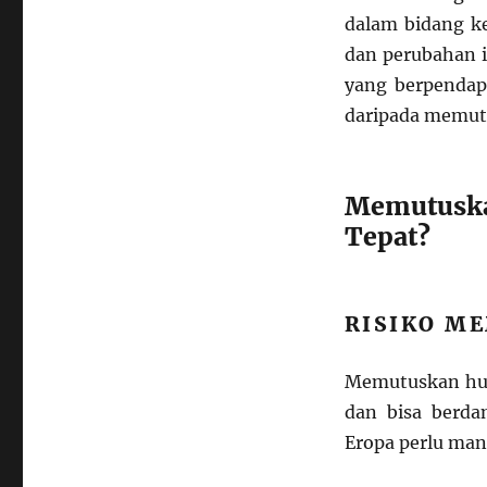
dalam bidang k
dan perubahan 
yang berpendap
daripada memut
Memutuska
Tepat?
RISIKO M
Memutuskan hub
dan bisa berda
Eropa perlu man