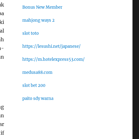
uk
Bonus New Member
pa
mahjong ways 2
ki
al
slot toto
ah
https://lesushi.net/japanese/
a-
an
https://m.hotelexpress53.com/
medusa88.com
slot bet 200
paito sdy warna
ng
an
ar
if