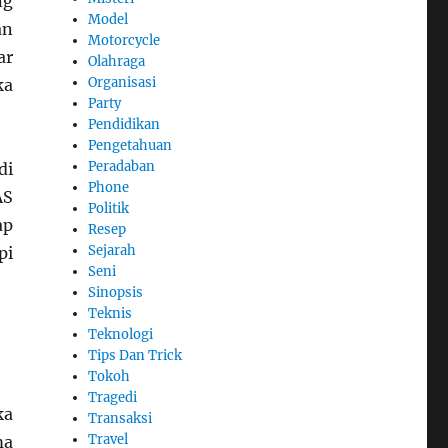
ng
Model
an
Motorcycle
ar
Olahraga
Organisasi
ka
Party
Pendidikan
Pengetahuan
Peradaban
di
Phone
AS
Politik
ap
Resep
Sejarah
pi
Seni
Sinopsis
Teknis
Teknologi
Tips Dan Trick
Tokoh
Tragedi
ka
Transaksi
Travel
ma