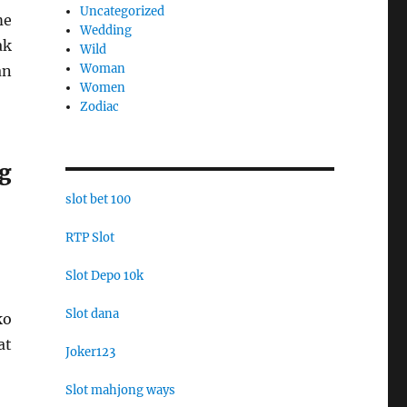
Uncategorized
me
Wedding
ak
Wild
Woman
an
Women
Zodiac
g
slot bet 100
RTP Slot
Slot Depo 10k
Slot dana
ko
at
Joker123
Slot mahjong ways