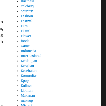
Business
Celebrity
country
Fashion
Festival
an
Film
a,
Filsuf
ng
Flower
foods
ih
Game
Indonesia
Internasional
Kehidupan
Kerajaan
Kesehatan
Komunitas
Kpop
Kuliner
Liburan
Makanan
makeup
Misteri