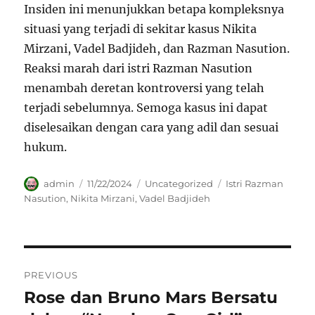
Insiden ini menunjukkan betapa kompleksnya
situasi yang terjadi di sekitar kasus Nikita
Mirzani, Vadel Badjideh, dan Razman Nasution.
Reaksi marah dari istri Razman Nasution
menambah deretan kontroversi yang telah
terjadi sebelumnya. Semoga kasus ini dapat
diselesaikan dengan cara yang adil dan sesuai
hukum.
Author
Posted
Categories
Tags
admin
11/22/2024
Uncategorized
Istri Razman
on
Nasution
,
Nikita Mirzani
,
Vadel Badjideh
Navigasi
PREVIOUS
pos
Rose dan Bruno Mars Bersatu
Previous