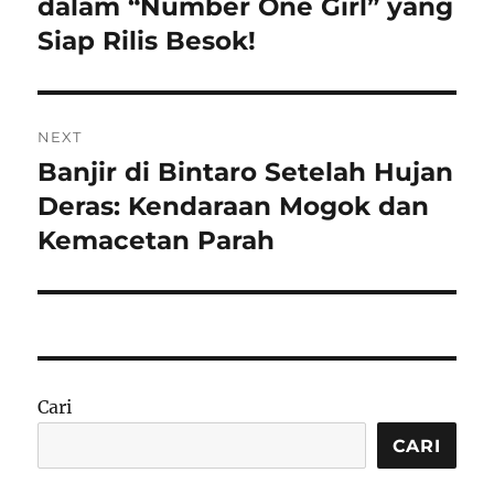
post:
dalam “Number One Girl” yang
Siap Rilis Besok!
NEXT
Banjir di Bintaro Setelah Hujan
Next
post:
Deras: Kendaraan Mogok dan
Kemacetan Parah
Cari
CARI