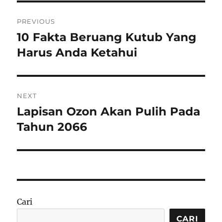
Navigasi
PREVIOUS
pos
10 Fakta Beruang Kutub Yang
Previous
post:
Harus Anda Ketahui
NEXT
Lapisan Ozon Akan Pulih Pada
Next
post:
Tahun 2066
Cari
CARI