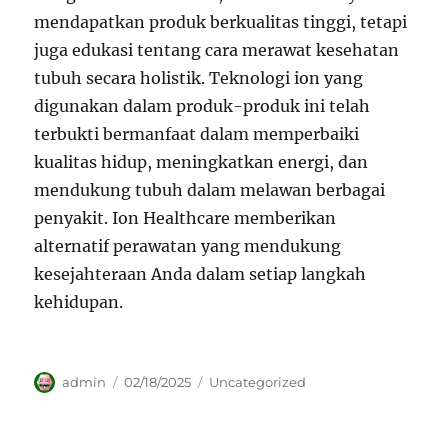
mendapatkan produk berkualitas tinggi, tetapi
juga edukasi tentang cara merawat kesehatan
tubuh secara holistik. Teknologi ion yang
digunakan dalam produk-produk ini telah
terbukti bermanfaat dalam memperbaiki
kualitas hidup, meningkatkan energi, dan
mendukung tubuh dalam melawan berbagai
penyakit. Ion Healthcare memberikan
alternatif perawatan yang mendukung
kesejahteraan Anda dalam setiap langkah
kehidupan.
Author
Posted
Categories
admin
02/18/2025
Uncategorized
on