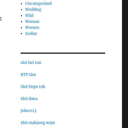
Uncategorized
Wedding
Wild
g
Woman
Women
Zodiac
slot bet 100
RTP Slot
Slot Depo 10k
Slot dana
Joker123
Slot mahjong ways