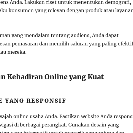
diens Anda. Lakukan riset untuk menentukan demografi,
laku konsumen yang relevan dengan produk atau layana
an yang mendalam tentang audiens, Anda dapat
san pemasaran dan memilih saluran yang paling efekti
au mereka.
 Kehadiran Online yang Kuat
E YANG RESPONSIF
wajah online usaha Anda. Pastikan website Anda respons
igasi di berbagai perangkat. Gunakan desain yang
ten yang informatif untuk menarik pengunjung dan