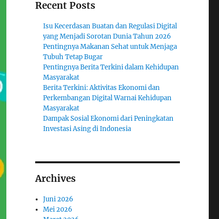
Recent Posts
Isu Kecerdasan Buatan dan Regulasi Digital
yang Menjadi Sorotan Dunia Tahun 2026
Pentingnya Makanan Sehat untuk Menjaga
Tubuh Tetap Bugar
Pentingnya Berita Terkini dalam Kehidupan
Masyarakat
Berita Terkini: Aktivitas Ekonomi dan
Perkembangan Digital Warnai Kehidupan
Masyarakat
Dampak Sosial Ekonomi dari Peningkatan
Investasi Asing di Indonesia
Archives
Juni 2026
Mei 2026