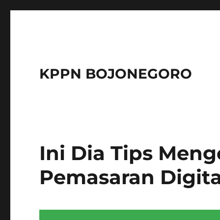
KPPN BOJONEGORO
Ini Dia Tips Men
Pemasaran Digita