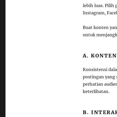
lebih luas. Pili
Instagram, Face
Buat konten yan
untuk menjangka
A. KONTEN
Konsistensi dal
postingan yang 
perhatian audi
keterlibatan.
B. INTER