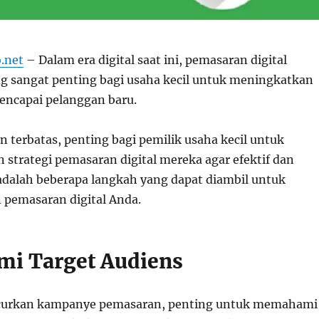
.net
– Dalam era digital saat ini, pemasaran digital
ng sangat penting bagi usaha kecil untuk meningkatkan
mencapai pelanggan baru.
 terbatas, penting bagi pemilik usaha kecil untuk
strategi pemasaran digital mereka agar efektif dan
 adalah beberapa langkah yang dapat diambil untuk
pemasaran digital Anda.
i Target Audiens
urkan kampanye pemasaran, penting untuk memahami