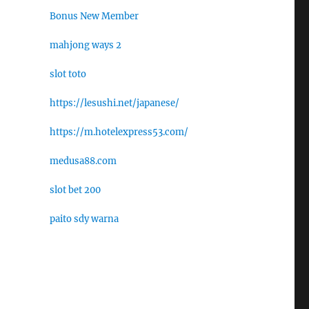
Bonus New Member
mahjong ways 2
slot toto
https://lesushi.net/japanese/
https://m.hotelexpress53.com/
medusa88.com
slot bet 200
paito sdy warna