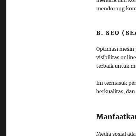
mendorong konv
B. SEO (S
Optimasi mesin 
visibilitas onli
terbaik untuk m
Ini termasuk pe
berkualitas, da
Manfaatkan
Media sosial ad