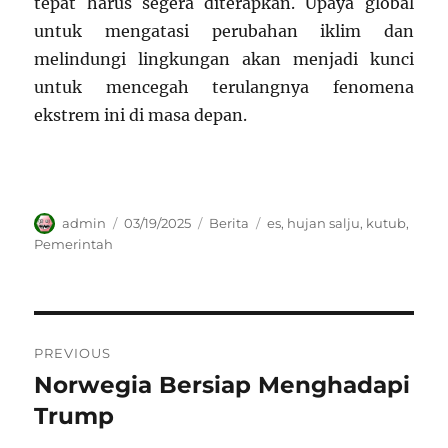
tepat harus segera diterapkan. Upaya global
untuk mengatasi perubahan iklim dan
melindungi lingkungan akan menjadi kunci
untuk mencegah terulangnya fenomena
ekstrem ini di masa depan.
Author
Posted
Categories
Tags
admin
03/19/2025
Berita
es
,
hujan salju
,
kutub
,
on
Pemerintah
Navigasi
PREVIOUS
pos
Norwegia Bersiap Menghadapi
Previous
post:
Trump