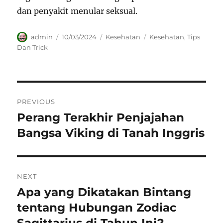
dan penyakit menular seksual.
Author
Posted
Categories
Tags
admin
10/03/2024
Kesehatan
Kesehatan
,
Tips
on
Dan Trick
Navigasi
PREVIOUS
pos
Perang Terakhir Penjajahan
Previous
post:
Bangsa Viking di Tanah Inggris
NEXT
Apa yang Dikatakan Bintang
Next
post:
tentang Hubungan Zodiac
Sagittarius di Tahun Ini?