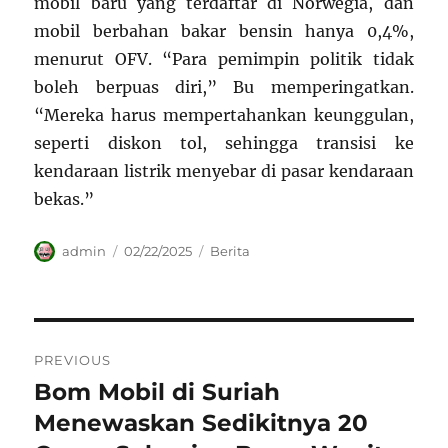
mobil baru yang terdaftar di Norwegia, dan
mobil berbahan bakar bensin hanya 0,4%,
menurut OFV. “Para pemimpin politik tidak
boleh berpuas diri,” Bu memperingatkan.
“Mereka harus mempertahankan keunggulan,
seperti diskon tol, sehingga transisi ke
kendaraan listrik menyebar di pasar kendaraan
bekas.”
Author
Posted
Categories
admin
02/22/2025
Berita
on
Navigasi
PREVIOUS
pos
Bom Mobil di Suriah
Previous
post:
Menewaskan Sedikitnya 20