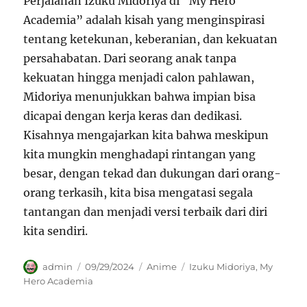
Perjalanan Izuku Midoriya di “My Hero
Academia” adalah kisah yang menginspirasi
tentang ketekunan, keberanian, dan kekuatan
persahabatan. Dari seorang anak tanpa
kekuatan hingga menjadi calon pahlawan,
Midoriya menunjukkan bahwa impian bisa
dicapai dengan kerja keras dan dedikasi.
Kisahnya mengajarkan kita bahwa meskipun
kita mungkin menghadapi rintangan yang
besar, dengan tekad dan dukungan dari orang-
orang terkasih, kita bisa mengatasi segala
tantangan dan menjadi versi terbaik dari diri
kita sendiri.
Author
Posted
Categories
Tags
admin
09/29/2024
Anime
Izuku Midoriya
,
My
on
Hero Academia