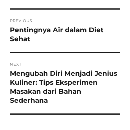
Navigasi
PREVIOUS
pos
Pentingnya Air dalam Diet
Previous
post:
Sehat
NEXT
Mengubah Diri Menjadi Jenius
Next
post:
Kuliner: Tips Eksperimen
Masakan dari Bahan
Sederhana