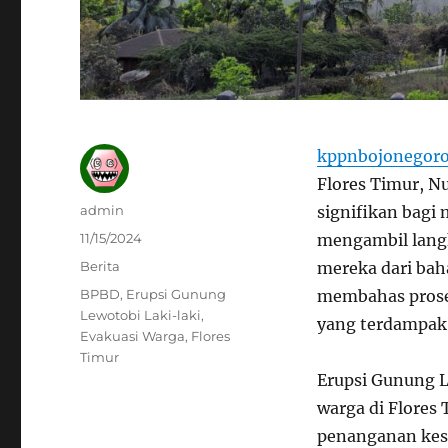
kppnbojonegoro
Flores Timur, 
Author
admin
signifikan bagi
Posted
11/15/2024
mengambil lang
on
Categories
Berita
mereka dari baha
Tags
BPBD
,
Erupsi Gunung
membahas proses
Lewotobi Laki-laki
,
yang terdampak 
Evakuasi Warga
,
Flores
Timur
Erupsi Gunung L
warga di Flores
penanganan kes