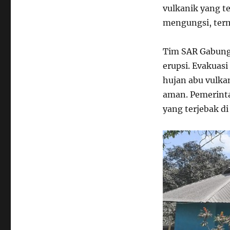
vulkanik yang t
mengungsi, ter
Tim SAR Gabunga
erupsi. Evakua
hujan abu vulka
aman. Pemerinta
yang terjebak di