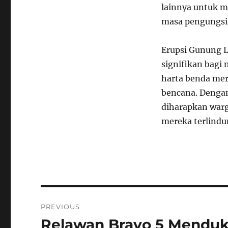
lainnya untuk m
masa pengungsi
Erupsi Gunung 
signifikan bagi 
harta benda mer
bencana. Dengan
diharapkan war
mereka terlindun
Navigasi
PREVIOUS
pos
Relawan Bravo 5 Mendu
Previous