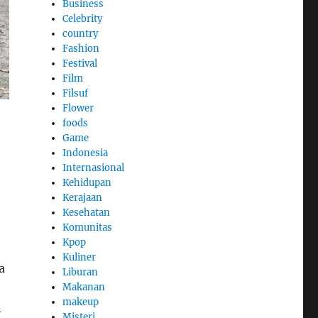
Business
Celebrity
country
Fashion
Festival
Film
Filsuf
Flower
foods
Game
Indonesia
Internasional
Kehidupan
Kerajaan
Kesehatan
Komunitas
Kpop
Kuliner
a
Liburan
Makanan
makeup
n
Misteri