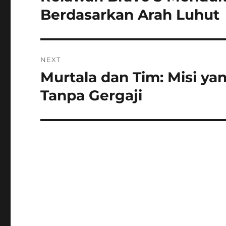
post:
Berdasarkan Arah Luhut
NEXT
Murtala dan Tim: Misi y
Next
post:
Tanpa Gergaji