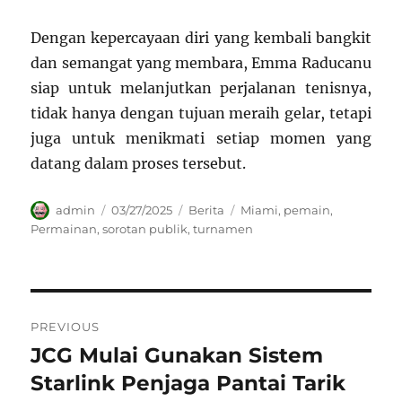
Dengan kepercayaan diri yang kembali bangkit
dan semangat yang membara, Emma Raducanu
siap untuk melanjutkan perjalanan tenisnya,
tidak hanya dengan tujuan meraih gelar, tetapi
juga untuk menikmati setiap momen yang
datang dalam proses tersebut.
Author
Posted
Categories
Tags
admin
03/27/2025
Berita
Miami
,
pemain
,
on
Permainan
,
sorotan publik
,
turnamen
Navigasi
PREVIOUS
pos
JCG Mulai Gunakan Sistem
Previous
post:
Starlink Penjaga Pantai Tarik