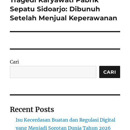
Tragedi Karyawati Pabrik
post:
Sepatu Sidoarjo: Dibunuh
Setelah Menjual Keperawanan
Cari
CARI
Recent Posts
Isu Kecerdasan Buatan dan Regulasi Digital
yang Menjadi Sorotan Dunia Tahun 2026