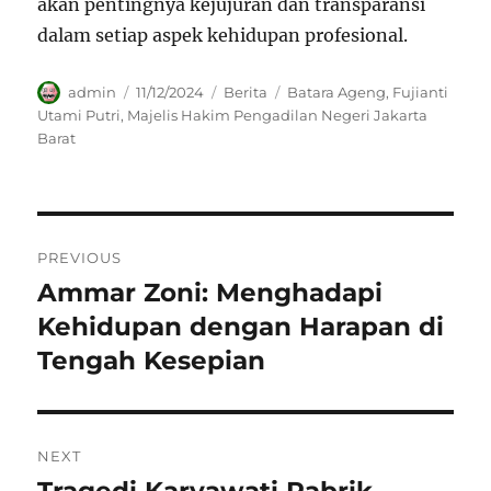
akan pentingnya kejujuran dan transparansi
dalam setiap aspek kehidupan profesional.
Author
Posted
Categories
Tags
admin
11/12/2024
Berita
Batara Ageng
,
Fujianti
on
Utami Putri
,
Majelis Hakim Pengadilan Negeri Jakarta
Barat
Navigasi
PREVIOUS
pos
Ammar Zoni: Menghadapi
Previous
post:
Kehidupan dengan Harapan di
Tengah Kesepian
NEXT
Next