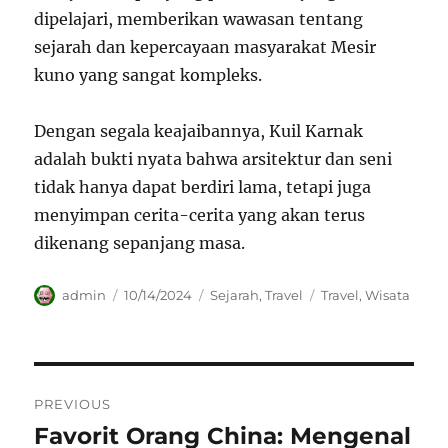
dipelajari, memberikan wawasan tentang
sejarah dan kepercayaan masyarakat Mesir
kuno yang sangat kompleks.
Dengan segala keajaibannya, Kuil Karnak
adalah bukti nyata bahwa arsitektur dan seni
tidak hanya dapat berdiri lama, tetapi juga
menyimpan cerita-cerita yang akan terus
dikenang sepanjang masa.
Author
Posted
Categories
Tags
admin
10/14/2024
Sejarah
,
Travel
Travel
,
Wisata
on
Navigasi
PREVIOUS
pos
Favorit Orang China: Mengenal
Previous