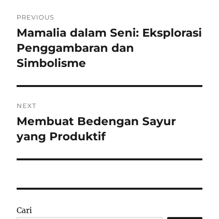
Navigasi
PREVIOUS
pos
Mamalia dalam Seni: Eksplorasi
Previous
post:
Penggambaran dan
Simbolisme
NEXT
Membuat Bedengan Sayur
Next
post:
yang Produktif
Cari