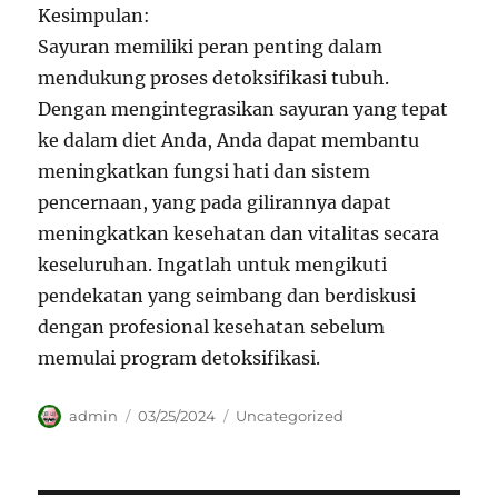
Kesimpulan:
Sayuran memiliki peran penting dalam
mendukung proses detoksifikasi tubuh.
Dengan mengintegrasikan sayuran yang tepat
ke dalam diet Anda, Anda dapat membantu
meningkatkan fungsi hati dan sistem
pencernaan, yang pada gilirannya dapat
meningkatkan kesehatan dan vitalitas secara
keseluruhan. Ingatlah untuk mengikuti
pendekatan yang seimbang dan berdiskusi
dengan profesional kesehatan sebelum
memulai program detoksifikasi.
Author
Posted
Categories
admin
03/25/2024
Uncategorized
on