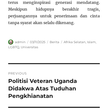
terus menginspirasi generasi mendatang.
Meskipun hidupnya berakhir tragis,
perjuangannya untuk penerimaan dan cinta
tanpa syarat akan selalu dikenang.
Author
Posted
Categories
Tags
admin
03/11/2025
Berita
Afrika Selatan
,
Islam
,
on
LGBTQ
,
Universitas
Navigasi
PREVIOUS
pos
Politisi Veteran Uganda
Previous
post:
Didakwa Atas Tuduhan
Pengkhianatan