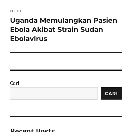
NEXT
Uganda Memulangkan Pasien
Next
post:
Ebola Akibat Strain Sudan
Ebolavirus
Cari
CARI
Recent Posts