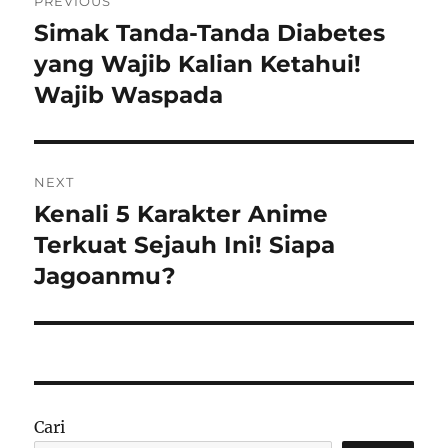
PREVIOUS
pos
Simak Tanda-Tanda Diabetes
Previous
post:
yang Wajib Kalian Ketahui!
Wajib Waspada
NEXT
Kenali 5 Karakter Anime
Next
post:
Terkuat Sejauh Ini! Siapa
Jagoanmu?
Cari