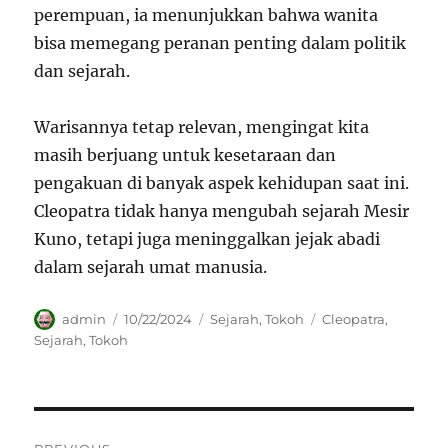
perempuan, ia menunjukkan bahwa wanita
bisa memegang peranan penting dalam politik
dan sejarah.
Warisannya tetap relevan, mengingat kita
masih berjuang untuk kesetaraan dan
pengakuan di banyak aspek kehidupan saat ini.
Cleopatra tidak hanya mengubah sejarah Mesir
Kuno, tetapi juga meninggalkan jejak abadi
dalam sejarah umat manusia.
Author
Posted
Categories
Tags
admin
10/22/2024
Sejarah
,
Tokoh
Cleopatra
,
on
Sejarah
,
Tokoh
Navigasi