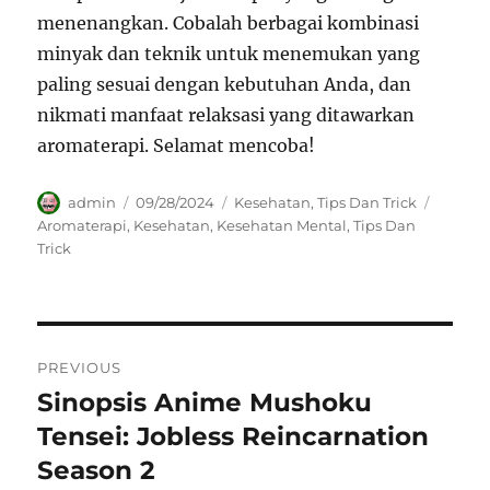
menenangkan. Cobalah berbagai kombinasi
minyak dan teknik untuk menemukan yang
paling sesuai dengan kebutuhan Anda, dan
nikmati manfaat relaksasi yang ditawarkan
aromaterapi. Selamat mencoba!
Author
Posted
Categories
Tags
admin
09/28/2024
Kesehatan
,
Tips Dan Trick
on
Aromaterapi
,
Kesehatan
,
Kesehatan Mental
,
Tips Dan
Trick
Navigasi
PREVIOUS
pos
Sinopsis Anime Mushoku
Previous
post:
Tensei: Jobless Reincarnation
Season 2