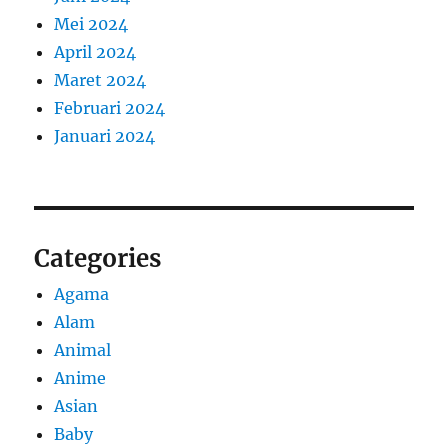
Mei 2024
April 2024
Maret 2024
Februari 2024
Januari 2024
Categories
Agama
Alam
Animal
Anime
Asian
Baby