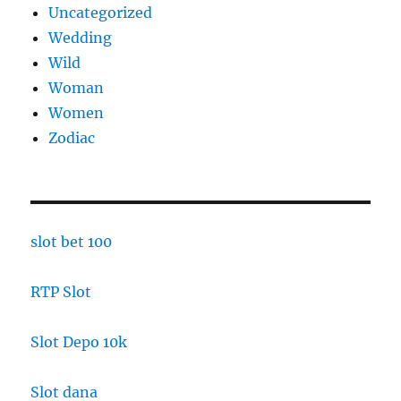
Uncategorized
Wedding
Wild
Woman
Women
Zodiac
slot bet 100
RTP Slot
Slot Depo 10k
Slot dana