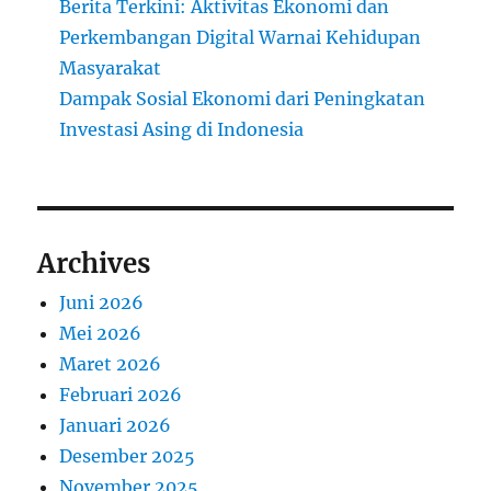
Berita Terkini: Aktivitas Ekonomi dan
Perkembangan Digital Warnai Kehidupan
Masyarakat
Dampak Sosial Ekonomi dari Peningkatan
Investasi Asing di Indonesia
Archives
Juni 2026
Mei 2026
Maret 2026
Februari 2026
Januari 2026
Desember 2025
November 2025