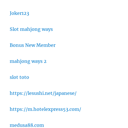
Joker123
Slot mahjong ways
Bonus New Member
mahjong ways 2
slot toto
https://lesushi.net/japanese/
https://m.hotelexpress53.com/
medusa88.com