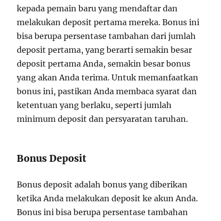
kepada pemain baru yang mendaftar dan
melakukan deposit pertama mereka. Bonus ini
bisa berupa persentase tambahan dari jumlah
deposit pertama, yang berarti semakin besar
deposit pertama Anda, semakin besar bonus
yang akan Anda terima. Untuk memanfaatkan
bonus ini, pastikan Anda membaca syarat dan
ketentuan yang berlaku, seperti jumlah
minimum deposit dan persyaratan taruhan.
Bonus Deposit
Bonus deposit adalah bonus yang diberikan
ketika Anda melakukan deposit ke akun Anda.
Bonus ini bisa berupa persentase tambahan