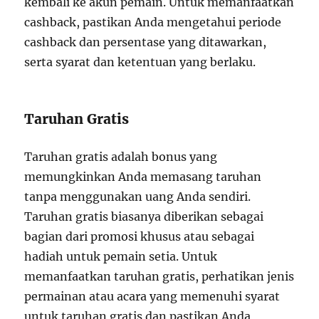
kembali ke akun pemain. Untuk memanfaatkan
cashback, pastikan Anda mengetahui periode
cashback dan persentase yang ditawarkan,
serta syarat dan ketentuan yang berlaku.
Taruhan Gratis
Taruhan gratis adalah bonus yang
memungkinkan Anda memasang taruhan
tanpa menggunakan uang Anda sendiri.
Taruhan gratis biasanya diberikan sebagai
bagian dari promosi khusus atau sebagai
hadiah untuk pemain setia. Untuk
memanfaatkan taruhan gratis, perhatikan jenis
permainan atau acara yang memenuhi syarat
untuk taruhan gratis dan pastikan Anda