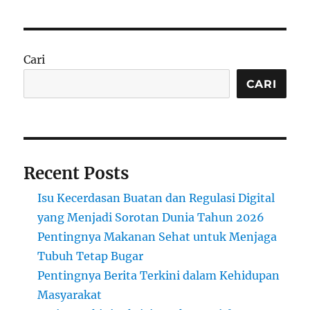
Cari
CARI
Recent Posts
Isu Kecerdasan Buatan dan Regulasi Digital
yang Menjadi Sorotan Dunia Tahun 2026
Pentingnya Makanan Sehat untuk Menjaga
Tubuh Tetap Bugar
Pentingnya Berita Terkini dalam Kehidupan
Masyarakat