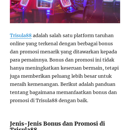
Trisula88
adalah salah satu platform taruhan
online yang terkenal dengan berbagai bonus
dan promosi menarik yang ditawarkan kepada
para pemainnya. Bonus dan promosi ini tidak
hanya meningkatkan keseruan bermain, tetapi
juga memberikan peluang lebih besar untuk
meraih kemenangan. Berikut adalah panduan
tentang bagaimana memanfaatkan bonus dan
promosi di Trisula88 dengan baik.
Jenis-Jenis Bonus dan Promosi di
Trisula88