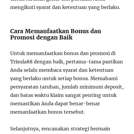
mengikuti syarat dan ketentuan yang berlaku.
Cara Memanfaatkan Bonus dan
Promosi dengan Baik
Untuk memanfaatkan bonus dan promosi di
Trisula88 dengan baik, pertama-tama pastikan
Anda selalu membaca syarat dan ketentuan
yang berlaku untuk setiap bonus. Memahami
persyaratan taruhan, jumlah minimum deposit,
dan batas waktu klaim sangat penting untuk
memastikan Anda dapat benar-benar
memanfaatkan bonus tersebut.
Selanjutnya, rencanakan strategi bermain