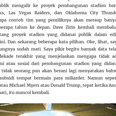
ublik mengalir ke proyek pembangunan stadion bar
ks, Las Vegas Raiders, dan Oklahoma City Thund
rapa contoh tim yang pemiliknya akan meraup bany
berapa tahun ke depan. Dave Zirin kembali membah
tang proyek stadion yang didanai publik dalam edi
ini. Dan sekarang beberapa kata pilihan. Oke, lihat, sa
ntungnya sudah mati. Saya pikir begitu banyak data tel
dekade terakhir yang menjelaskan mengapa tidak a
i atau sosial dari pembangunan stadion yang didan
a tidak seorang pun akan berani lagi menyatakan bah
subsidi tempat bermain para miliarder. Namun seper
atau Michael Myers atau Donald Trump, tepat ketika An
mati, itu muncul kembali.