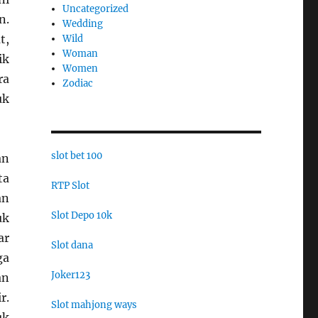
Uncategorized
n.
Wedding
t,
Wild
Woman
ik
Women
ra
Zodiac
uk
slot bet 100
an
ta
RTP Slot
an
Slot Depo 10k
uk
ar
Slot dana
ga
Joker123
an
r.
Slot mahjong ways
uk