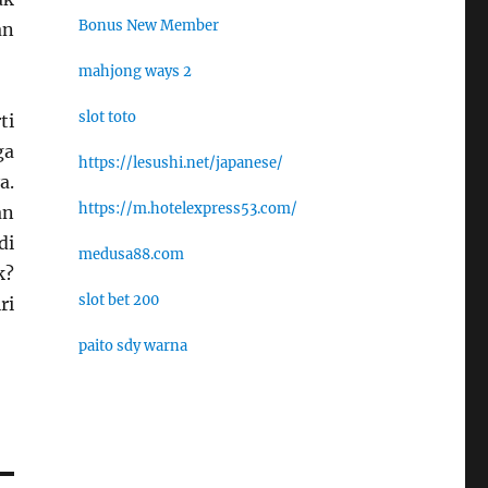
Bonus New Member
an
mahjong ways 2
slot toto
ti
ga
https://lesushi.net/japanese/
a.
https://m.hotelexpress53.com/
an
di
medusa88.com
k?
slot bet 200
ri
paito sdy warna