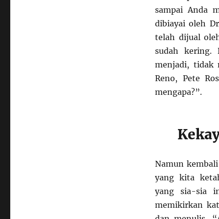
sampai Anda m
dibiayai oleh D
telah dijual ol
sudah kering. 
menjadi, tidak
Reno, Pete Ros
mengapa?”.
Kekay
Namun kembali 
yang kita ket
yang sia-sia 
memikirkan kat
dan menulis, “