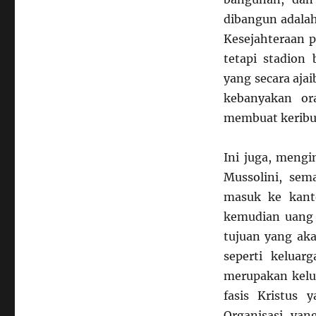
dibangun adalah
Kesejahteraan p
tetapi stadion
yang secara aja
kebanyakan or
membuat keribu
Ini juga, mengi
Mussolini, sem
masuk ke kanto
kemudian uang 
tujuan yang ak
seperti kelua
merupakan kelu
fasis Kristus 
Organisasi yan