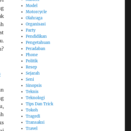
Model
ng
Motorcycle
uk
Olahraga
ah
Organisasi
Party
at
Pendidikan
u.
Pengetahuan
u?
Peradaban
Phone
Politik
Resep
a
Sejarah
Seni
Sinopsis
an
Teknis
ng
Teknologi
Tips Dan Trick
u,
Tokoh
ah
Tragedi
ks
Transaksi
Travel
ni