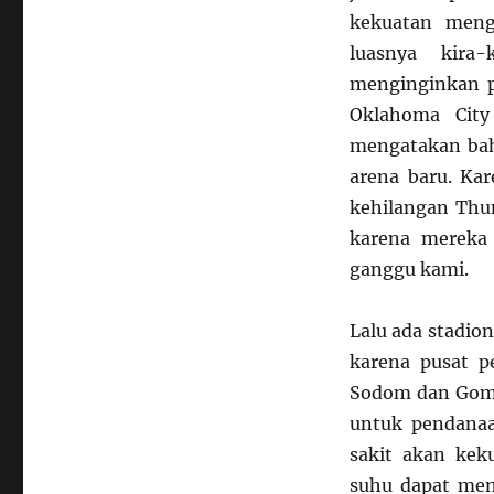
kekuatan meng
luasnya kira
menginginkan p
Oklahoma City
mengatakan bah
arena baru. Ka
kehilangan Thu
karena mereka 
ganggu kami.
Lalu ada stadio
karena pusat pe
Sodom dan Gomor
untuk pendanaa
sakit akan kek
suhu dapat men