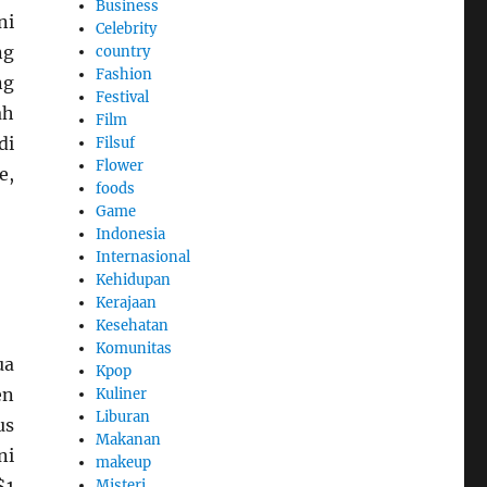
Business
ni
Celebrity
ng
country
Fashion
ng
Festival
ah
Film
di
Filsuf
Flower
e,
foods
Game
Indonesia
Internasional
Kehidupan
Kerajaan
Kesehatan
Komunitas
ua
Kpop
en
Kuliner
Liburan
us
Makanan
ni
makeup
$1
Misteri