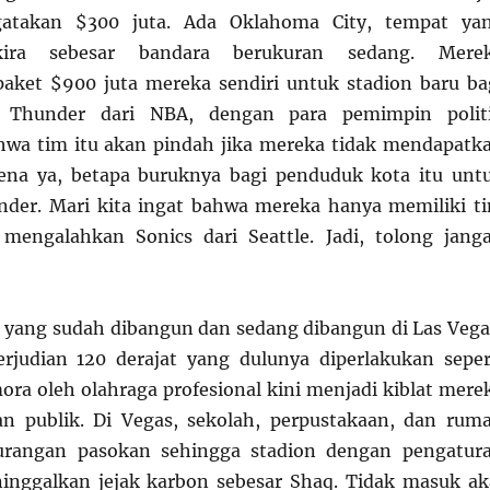
atakan $300 juta. Ada Oklahoma City, tempat ya
-kira sebesar bandara berukuran sedang. Mere
aket $900 juta mereka sendiri untuk stadion baru ba
 Thunder dari NBA, dengan para pemimpin polit
wa tim itu akan pindah jika mereka tidak mendapatk
rena ya, betapa buruknya bagi penduduk kota itu unt
nder. Mari kita ingat bahwa mereka hanya memiliki t
mengalahkan Sonics dari Seattle. Jadi, tolong jang
n yang sudah dibangun dan sedang dibangun di Las Vega
rjudian 120 derajat yang dulunya diperlakukan seper
a oleh olahraga profesional kini menjadi kiblat mere
n publik. Di Vegas, sekolah, perpustakaan, dan rum
urangan pasokan sehingga stadion dengan pengatur
inggalkan jejak karbon sebesar Shaq. Tidak masuk ak