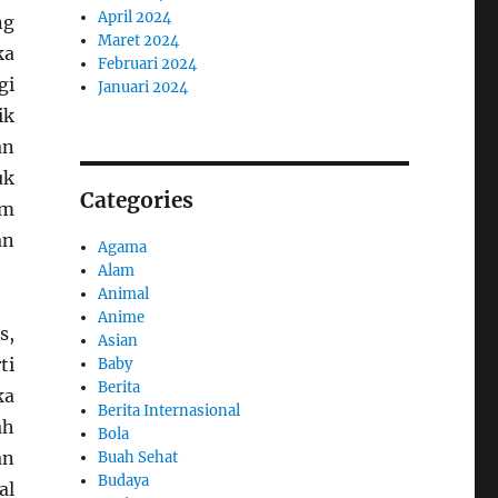
April 2024
ng
Maret 2024
ka
Februari 2024
gi
Januari 2024
ik
an
uk
Categories
im
an
Agama
Alam
Animal
Anime
s,
Asian
ti
Baby
Berita
ka
Berita Internasional
ah
Bola
an
Buah Sehat
Budaya
al