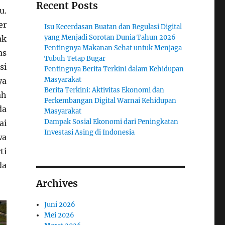
Recent Posts
u.
er
Isu Kecerdasan Buatan dan Regulasi Digital
yang Menjadi Sorotan Dunia Tahun 2026
ak
Pentingnya Makanan Sehat untuk Menjaga
as
Tubuh Tetap Bugar
si
Pentingnya Berita Terkini dalam Kehidupan
Masyarakat
ya
Berita Terkini: Aktivitas Ekonomi dan
ah
Perkembangan Digital Warnai Kehidupan
da
Masyarakat
Dampak Sosial Ekonomi dari Peningkatan
ai
Investasi Asing di Indonesia
wa
ti
da
Archives
Juni 2026
Mei 2026