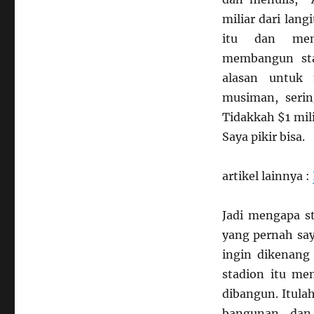
miliar dari lan
itu dan mem
membangun sta
alasan untuk 
musiman, sering
Tidakkah $1 mil
Saya pikir bisa.
artikel lainnya :
Jadi mengapa st
yang pernah say
ingin dikenang 
stadion itu men
dibangun. Itula
bangunan, dan 