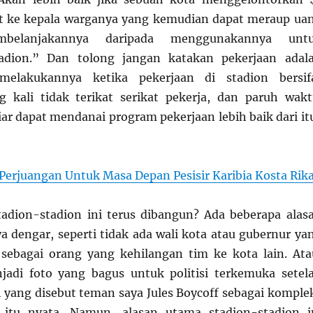
git ke kepala warganya yang kemudian dapat meraup ua
belanjakannya daripada menggunakannya unt
dion.” Dan tolong jangan katakan pekerjaan adal
melakukannya ketika pekerjaan di stadion bersif
 kali tidak terikat serikat pekerja, dan paruh wakt
iar dapat mendanai program pekerjaan lebih baik dari it
Perjuangan Untuk Masa Depan Pesisir Karibia Kosta Rik
adion-stadion ini terus dibangun? Ada beberapa alas
a dengar, seperti tidak ada wali kota atau gubernur ya
sebagai orang yang kehilangan tim ke kota lain. Ata
jadi foto yang bagus untuk politisi terkemuka setel
h yang disebut teman saya Jules Boycoff sebagai komple
itu nyata. Namun, alasan utama stadion-stadion i