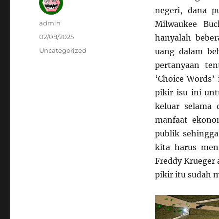
negeri, dana p
Author
admin
Milwaukee Buc
Posted
02/08/2025
hanyalah bebe
on
Categories
Uncategorized
uang dalam be
pertanyaan ten
‘Choice Words’ 
pikir isu ini u
keluar selama 
manfaat ekonom
publik sehingg
kita harus men
Freddy Krueger 
pikir itu sudah 