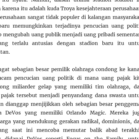
 karena itu adalah kuda Troya kesejahteraan perusahaa
erusahaan sangat tidak populer di kalangan masyaraka
 baru memungkinkan terjadinya pencucian uang polit
ib mengubah uang publik menjadi uang pribadi sementa
ang terlalu antusias dengan stadion baru itu unt
tan.
ngat sebagian besar pemilik olahraga condong ke kan
acam pencucian uang politik di mana uang pajak ki
ng miliarder gelap yang memiliki tim olahraga, d
pajak tersebut menjadi penyandang dana swasta unt
an dianggap menjijikkan oleh sebagian besar penggem
rga DeVos yang memiliki Orlando Magic. Mereka ju
arga yang mendukung gerakan radikal, dominionis, d
yang saat ini mencoba memutar balik abad terakhi
g didanai DeVos seperti Focus on the Family, unt