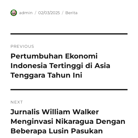
Author
Posted
Categories
admin
02/03/2025
Berita
on
Navigasi
PREVIOUS
pos
Pertumbuhan Ekonomi
Previous
post:
Indonesia Tertinggi di Asia
Tenggara Tahun Ini
NEXT
Jurnalis William Walker
Next
post:
Menginvasi Nikaragua Dengan
Beberapa Lusin Pasukan