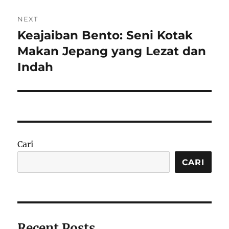
NEXT
Keajaiban Bento: Seni Kotak
Next
post:
Makan Jepang yang Lezat dan
Indah
Cari
CARI
Recent Posts