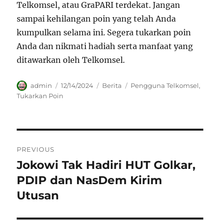
Telkomsel, atau GraPARI terdekat. Jangan
sampai kehilangan poin yang telah Anda
kumpulkan selama ini. Segera tukarkan poin
Anda dan nikmati hadiah serta manfaat yang
ditawarkan oleh Telkomsel.
Author
Posted
Categories
Tags
admin
12/14/2024
Berita
Pengguna Telkomsel
,
on
Tukarkan Poin
Navigasi
PREVIOUS
pos
Jokowi Tak Hadiri HUT Golkar,
Previous
post:
PDIP dan NasDem Kirim
Utusan