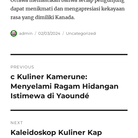
Ottawa memastikan bahwa setiap pengunjung
dapat menikmati dan mengapresiasi kekayaan
rasa yang dimiliki Kanada.
Author
Posted
Categories
admin
02/03/2024
Uncategorized
on
Navigasi
PREVIOUS
pos
c Kuliner Kamerune:
Previous
post:
Menyelami Ragam Hidangan
Istimewa di Yaoundé
NEXT
Kaleidoskop Kuliner Kap
Next