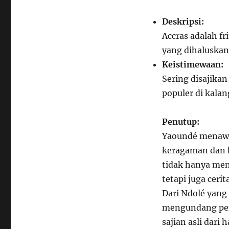
Deskripsi:
Accras adalah fr
yang dihaluskan
Keistimewaan:
Sering disajikan
populer di kala
Penutup:
Yaoundé menawa
keragaman dan 
tidak hanya men
tetapi juga cer
Dari Ndolé yang
mengundang pen
sajian asli dari