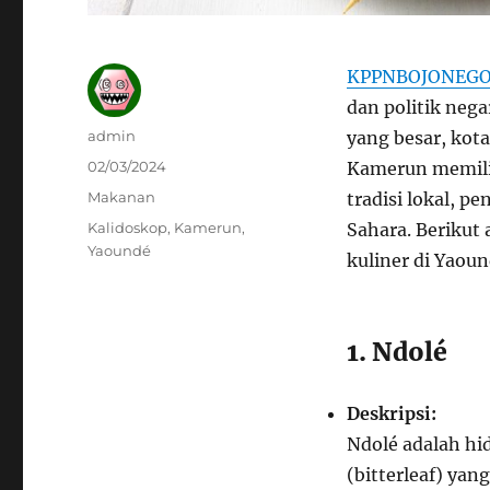
KPPNBOJONEG
dan politik neg
Author
admin
yang besar, kota
Posted
02/03/2024
Kamerun memili
on
Categories
Makanan
tradisi lokal, p
Tags
Kalidoskop
,
Kamerun
,
Sahara. Berikut
Yaoundé
kuliner di Yaoun
1. Ndolé
Deskripsi:
Ndolé adalah hi
(bitterleaf) yan