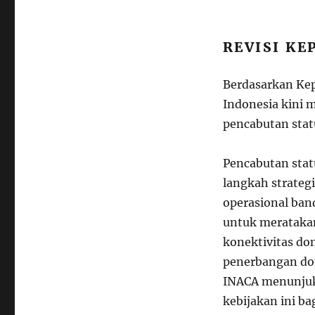
REVISI K
Berdasarkan Ke
Indonesia kini m
pencabutan statu
Pencabutan statu
langkah strateg
operasional band
untuk merataka
konektivitas do
penerbangan dom
INACA menunjuk
kebijakan ini ba