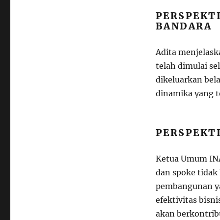
PERSPEKT
BANDARA
Adita menjelask
telah dimulai s
dikeluarkan bel
dinamika yang te
PERSPEKTI
Ketua Umum INA
dan spoke tidak
pembangunan yan
efektivitas bis
akan berkontrib