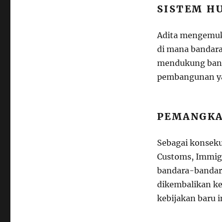
SISTEM HU
Adita mengemuk
di mana bandara
mendukung banda
pembangunan yan
PEMANGKA
Sebagai konseku
Customs, Immigr
bandara-bandara
dikembalikan ke
kebijakan baru i