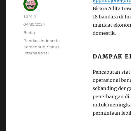
kppnbojonegoro
Bicara Adita Ir
Author
admin
18 bandara di I
Posted
04/30/2024
manfaat ekonom
on
Categories
Berita
domestik.
Tags
Bandara Indonesia
,
Kemenhub
,
Status
Internasional
DAMPAK E
Pencabutan stat
operasional ban
sebanding deng
penerbangan di 
untuk meningka
permintaan lebih