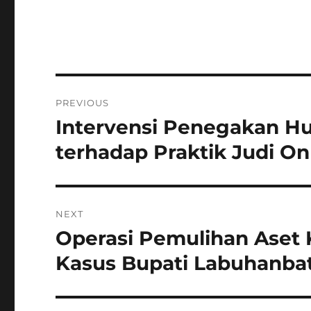
Navigasi
PREVIOUS
pos
Intervensi Penegakan H
Previous
post:
terhadap Praktik Judi On
NEXT
Operasi Pemulihan Aset 
Next
post:
Kasus Bupati Labuhanba