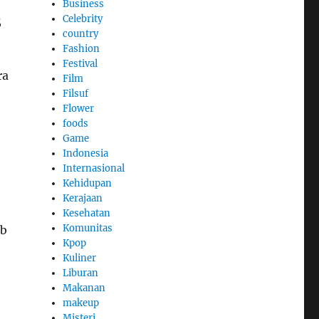
Business
Celebrity
S
country
Fashion
Festival
ra
Film
Filsuf
Flower
foods
Game
Indonesia
Internasional
Kehidupan
Kerajaan
Kesehatan
Komunitas
ub
Kpop
Kuliner
Liburan
Makanan
makeup
Misteri