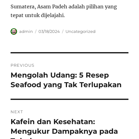
Sumatera, Asam Padeh adalah pilihan yang
tepat untuk dijelajahi.
Author
Posted
Categories
admin
03/18/2024
Uncategorized
on
Navigasi
PREVIOUS
pos
Mengolah Udang: 5 Resep
Previous
post:
Seafood yang Tak Terlupakan
NEXT
Kafein dan Kesehatan:
Next
post:
Mengukur Dampaknya pada