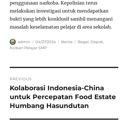
penggunaan narkoba. Kepolisian terus
melakukan investigasi untuk mendapatkan
bukti yang lebih konklusif sambil menangani
masalah keselamatan pelajar di area sekolah.
Author
Posted
Categories
Tags
admin
04/27/2024
Berita
Begal
,
Depok
,
on
Korban Pelajar SMP
Navigasi
PREVIOUS
pos
Kolaborasi Indonesia-China
Previous
post:
untuk Percepatan Food Estate
Humbang Hasundutan