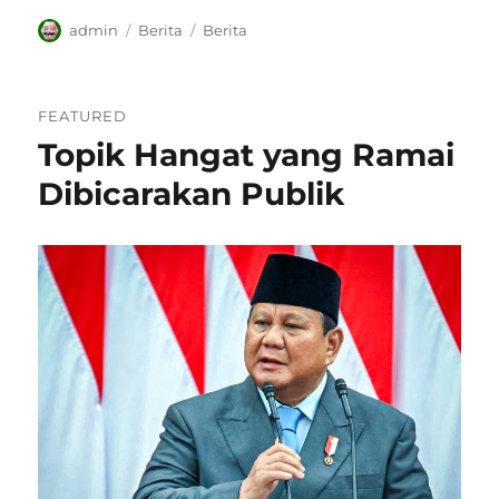
Author
Categories
Tags
admin
Berita
Berita
FEATURED
Topik Hangat yang Ramai
Dibicarakan Publik