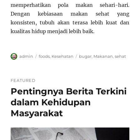
memperhatikan pola makan sehari-hari.
Dengan kebiasaan makan sehat yang
konsisten, tubuh akan terasa lebih kuat dan
kualitas hidup menjadi lebih baik.
Author
Categories
Tags
admin
foods
,
Kesehatan
bugar
,
Makanan
,
sehat
FEATURED
Pentingnya Berita Terkini
dalam Kehidupan
Masyarakat