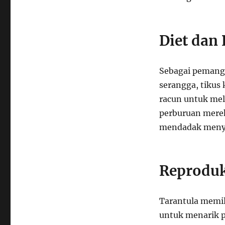
Diet dan
Sebagai pemangs
serangga, tikus
racun untuk m
perburuan mere
mendadak menye
Reproduk
Tarantula memili
untuk menarik p