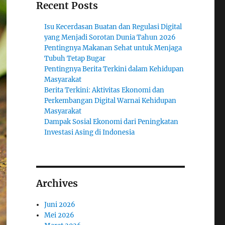
Recent Posts
Isu Kecerdasan Buatan dan Regulasi Digital
yang Menjadi Sorotan Dunia Tahun 2026
Pentingnya Makanan Sehat untuk Menjaga
Tubuh Tetap Bugar
Pentingnya Berita Terkini dalam Kehidupan
Masyarakat
Berita Terkini: Aktivitas Ekonomi dan
Perkembangan Digital Warnai Kehidupan
Masyarakat
Dampak Sosial Ekonomi dari Peningkatan
Investasi Asing di Indonesia
Archives
Juni 2026
Mei 2026