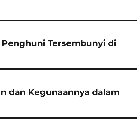
 Penghuni Tersembunyi di
tan dan Kegunaannya dalam