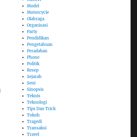
Model
Motorcycle
Olahraga
Organisasi
Party
Pendidikan
Pengetahuan
Peradaban
Phone
Politik
Resep
Sejarah
Seni
Sinopsis
i
Teknis
Teknologi
Tips Dan Trick
Tokoh
Tragedi
Transaksi
Travel