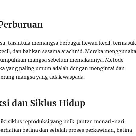
 Perburuan
a, tarantula memangsa berbagai hewan kecil, termasuk
 kecil, dan bahkan sesama arachnid. Mereka menggunak
elumpuhkan mangsa sebelum memakannya. Metode
ka yang paling umum adalah dengan mengintai dan
rang mangsa yang tidak waspada.
si dan Siklus Hidup
ki siklus reproduksi yang unik. Jantan menari-nari
erhatian betina dan setelah proses perkawinan, betina