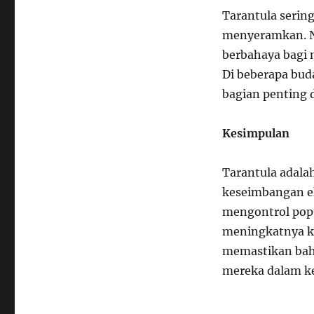
Tarantula serin
menyeramkan. N
berbahaya bagi 
Di beberapa bud
bagian penting d
Kesimpulan
Tarantula adala
keseimbangan e
mengontrol popu
meningkatnya ke
memastikan bah
mereka dalam ke