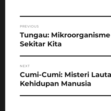
Navigasi
PREVIOUS
pos
Tungau: Mikroorganisme
Previous
post:
Sekitar Kita
NEXT
Cumi-Cumi: Misteri Lau
Next
post:
Kehidupan Manusia