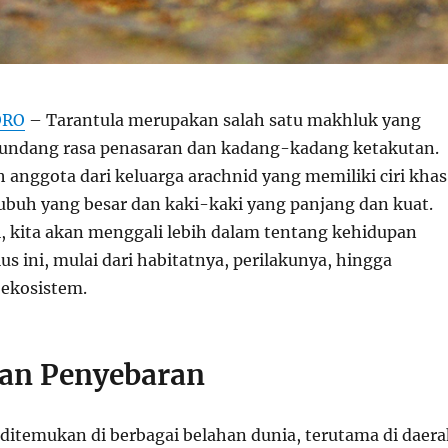
ORO
– Tarantula merupakan salah satu makhluk yang
gundang rasa penasaran dan kadang-kadang ketakutan.
 anggota dari keluarga arachnid yang memiliki ciri khas
ubuh yang besar dan kaki-kaki yang panjang dan kuat.
i, kita akan menggali lebih dalam tentang kehidupan
s ini, mulai dari habitatnya, perilakunya, hingga
ekosistem.
dan Penyebaran
 ditemukan di berbagai belahan dunia, terutama di daer