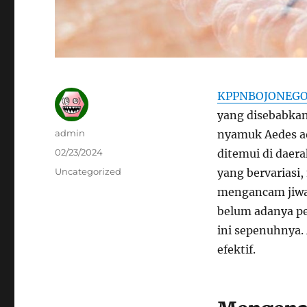
KPPNBOJONEG
yang disebabkan
Author
admin
nyamuk Aedes ae
Posted
02/23/2024
ditemui di daer
on
Categories
Uncategorized
yang bervariasi
mengancam jiwa
belum adanya p
ini sepenuhnya.
efektif.