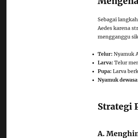
Mengenal
Sebagai langkah
Aedes karena st
mengganggu sikl
Telur:
Nyamuk Ae
Larva:
Telur mene
Pupa:
Larva ber
Nyamuk dewasa
Strategi
A. Menghin