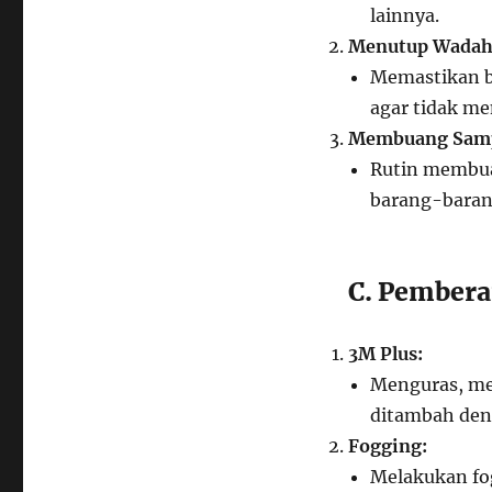
lainnya.
Menutup Wadah
Memastikan b
agar tidak m
Membuang Samp
Rutin membuan
barang-baran
C. Pember
3M Plus:
Menguras, me
ditambah deng
Fogging:
Melakukan fo