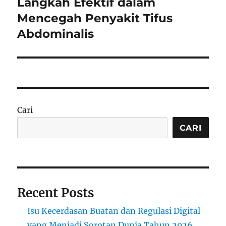
Langkah Efektif dalam
Next
post:
Mencegah Penyakit Tifus
Abdominalis
Cari
CARI
Recent Posts
Isu Kecerdasan Buatan dan Regulasi Digital
yang Menjadi Sorotan Dunia Tahun 2026