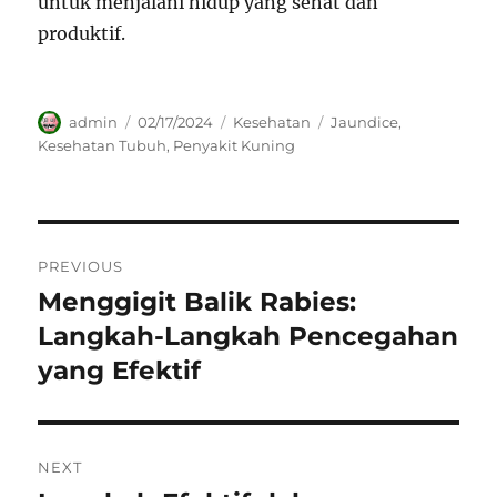
untuk menjalani hidup yang sehat dan
produktif.
Author
Posted
Categories
Tags
admin
02/17/2024
Kesehatan
Jaundice
,
on
Kesehatan Tubuh
,
Penyakit Kuning
Navigasi
PREVIOUS
pos
Menggigit Balik Rabies:
Previous
post:
Langkah-Langkah Pencegahan
yang Efektif
NEXT