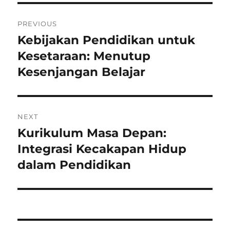
Navigasi
PREVIOUS
pos
Kebijakan Pendidikan untuk
Previous
post:
Kesetaraan: Menutup
Kesenjangan Belajar
NEXT
Kurikulum Masa Depan:
Next
post:
Integrasi Kecakapan Hidup
dalam Pendidikan