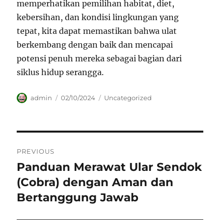
memperhatikan pemilihan habitat, diet,
kebersihan, dan kondisi lingkungan yang
tepat, kita dapat memastikan bahwa ulat
berkembang dengan baik dan mencapai
potensi penuh mereka sebagai bagian dari
siklus hidup serangga.
Author
Posted
Categories
admin
02/10/2024
Uncategorized
on
Navigasi
PREVIOUS
pos
Panduan Merawat Ular Sendok
Previous
post:
(Cobra) dengan Aman dan
Bertanggung Jawab