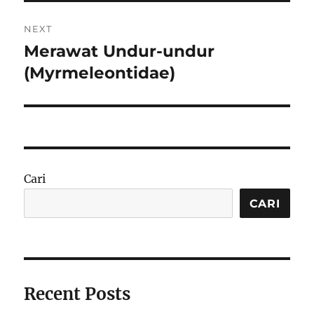
NEXT
Merawat Undur-undur
Next
post:
(Myrmeleontidae)
Cari
CARI
Recent Posts