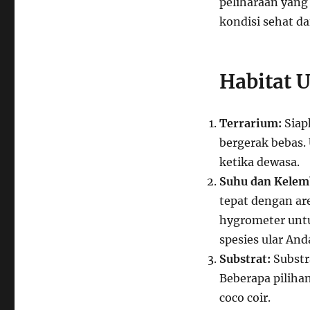
peliharaan yang
kondisi sehat dan
Habitat U
Terrarium:
Siap
bergerak bebas.
ketika dewasa.
Suhu dan Kelem
tepat dengan ar
hygrometer unt
spesies ular And
Substrat:
Substr
Beberapa pilihan
coco coir.