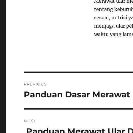
Merawat ular m
tentang kebutuh
sesuai, nutrisi 
menjaga ular pe
waktu yang lama
Navigasi
PREVIOUS
pos
Panduan Dasar Merawat 
Previous
post:
NEXT
Panduan Merawat Ular D
Next