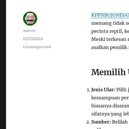
KPPNBOJONEG
memang tidak s
Author
admin
pecinta reptil, 
Posted
02/10/2024
Meski terkesan 
on
Categories
Uncategorized
asalkan pemili
Memilih 
Jenis Ular:
Pilih
kemampuan peraw
biasanya disara
sifatnya yang leb
Sumber:
Belilah