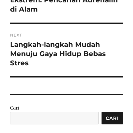
Ekstrem: Pencarian Adrenalin
di Alam
NEXT
Langkah-langkah Mudah
Next
post:
Menuju Gaya Hidup Bebas
Stres
Cari
CARI