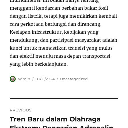
multidimensi. Ini bukan hanya tentang
mengganti kendaraan berbahan bakar fosil
dengan listrik, tetapi juga memikirkan kembali
cara perkotaan berfungsi dan dirancang.
Kesiapan infrastruktur, kebijakan yang
mendukung, dan partisipasi masyarakat adalah
kunci untuk memastikan transisi yang mulus
dan efektif menuju masa depan transportasi
yang lebih berkelanjutan.
Author
Posted
Categories
admin
03/21/2024
Uncategorized
on
Navigasi
PREVIOUS
pos
Tren Baru dalam Olahraga
Previous
post: