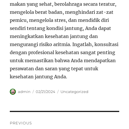
makan yang sehat, berolahraga secara teratur,
mengelola berat badan, menghindari zat-zat
pemicu, mengelola stres, dan mendidik diri
sendiri tentang kondisi jantung, Anda dapat
meningkatkan kesehatan jantung dan
mengurangi risiko aritmia. Ingatlah, konsultasi
dengan profesional kesehatan sangat penting
untuk memastikan bahwa Anda mendapatkan
perawatan dan saran yang tepat untuk
kesehatan jantung Anda.
Author
Posted
Categories
admin
02/21/2024
Uncategorized
on
Navigasi
PREVIOUS