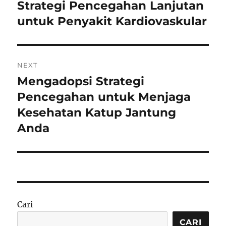
pos
Strategi Pencegahan Lanjutan
Previous
post:
untuk Penyakit Kardiovaskular
NEXT
Mengadopsi Strategi
Next
post:
Pencegahan untuk Menjaga
Kesehatan Katup Jantung
Anda
Cari
CARI