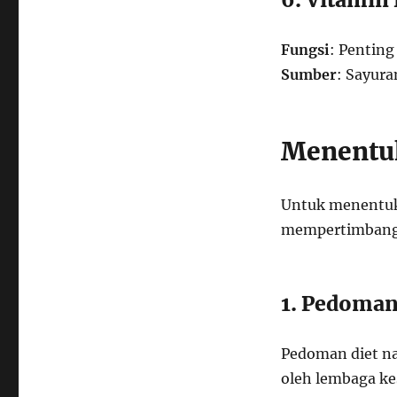
Fungsi
: Pentin
Sumber
: Sayura
Menentu
Untuk menentuk
mempertimbangk
1. Pedoman
Pedoman diet na
oleh lembaga k