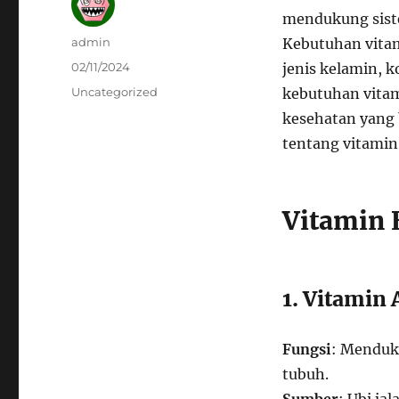
mendukung sist
Author
admin
Kebutuhan vitami
Posted
02/11/2024
jenis kelamin, 
on
Categories
Uncategorized
kebutuhan vitam
kesehatan yang 
tentang vitamin
Vitamin 
1. Vitamin 
Fungsi
: Menduk
tubuh.