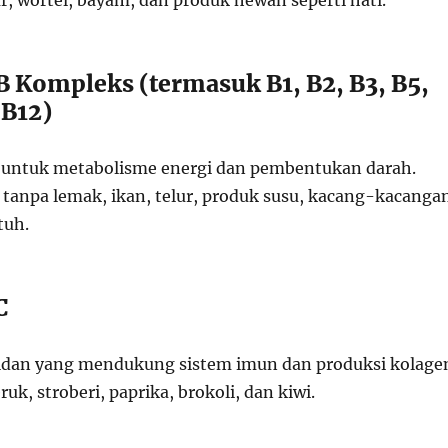
lar, wortel, bayam, dan produk hewan seperti hati.
B Kompleks (termasuk B1, B2, B3, B5,
 B12)
g untuk metabolisme energi dan pembentukan darah.
 tanpa lemak, ikan, telur, produk susu, kacang-kacanga
tuh.
C
sidan yang mendukung sistem imun dan produksi kolage
ruk, stroberi, paprika, brokoli, dan kiwi.